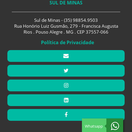
SUL DE MINAS
Sul de Minas - (35) 98854.9503
Rua Honório Luiz Gusmão, 279 - Francisca Augusta
Rios . Pouso Alegre . MG . CEP 37557-066
Política de Privacidade
Whatsapp