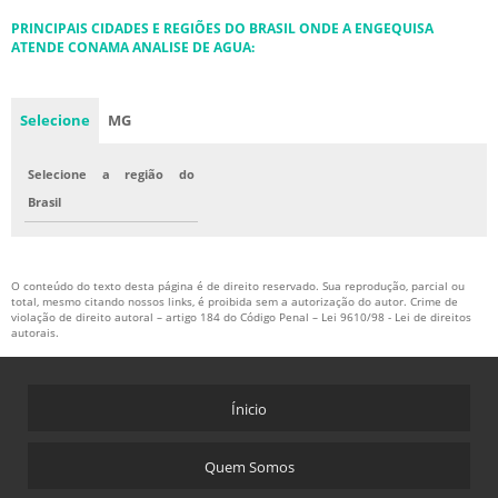
PRINCIPAIS CIDADES E REGIÕES DO BRASIL ONDE A ENGEQUISA
ATENDE CONAMA ANALISE DE AGUA:
Selecione
MG
Selecione a região do
Brasil
O conteúdo do texto desta página é de direito reservado. Sua reprodução, parcial ou
total, mesmo citando nossos links, é proibida sem a autorização do autor. Crime de
violação de direito autoral – artigo 184 do Código Penal –
Lei 9610/98 - Lei de direitos
autorais
.
Ínicio
Quem Somos