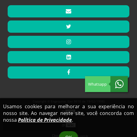
Whatsapp
Copyright © Engequisa. (Lei 9610 de 19/02/1998)
Usamos cookies para melhorar a sua experiência no
W3C
nosso site. Ao navegar neste site, você concorda com
nossa
Política de Privacidade
.
W3C