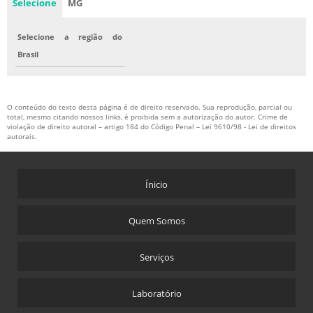
Selecione
MG
Selecione a região do
Brasil
O conteúdo do texto desta página é de direito reservado. Sua reprodução, parcial ou
total, mesmo citando nossos links, é proibida sem a autorização do autor. Crime de
violação de direito autoral – artigo 184 do Código Penal –
Lei 9610/98 - Lei de direitos
autorais
.
Ínicio
Quem Somos
Serviços
Laboratório