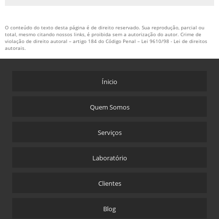
O conteúdo do texto desta página é de direito reservado. Sua reprodução, parcial ou
total, mesmo citando nossos links, é proibida sem a autorização do autor. Crime de
violação de direito autoral – artigo 184 do Código Penal –
Lei 9610/98 - Lei de direitos
autorais
.
Ínicio
Quem Somos
Serviços
Laboratório
Clientes
Blog